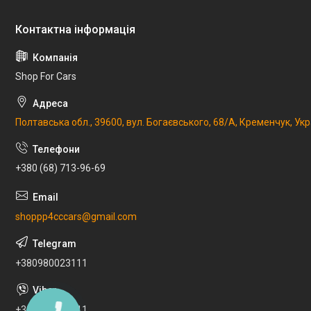
Shop For Cars
Полтавська обл., 39600, вул. Богаєвського, 68/А, Кременчук, Укр
+380 (68) 713-96-69
shoppp4cccars@gmail.com
+380980023111
+380980023111