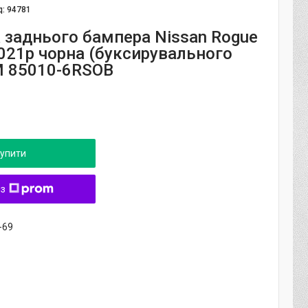
д:
94781
 заднього бампера Nissan Rogue
 2021р чорна (буксирувального
M 85010-6RSOB
упити
 з
-69