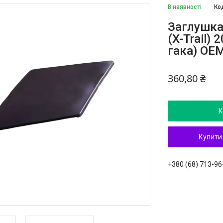
В наявності
Ко
Заглушка
(X-Trail)
гака) OE
360,80 ₴
К
Купити
+380 (68) 713-96