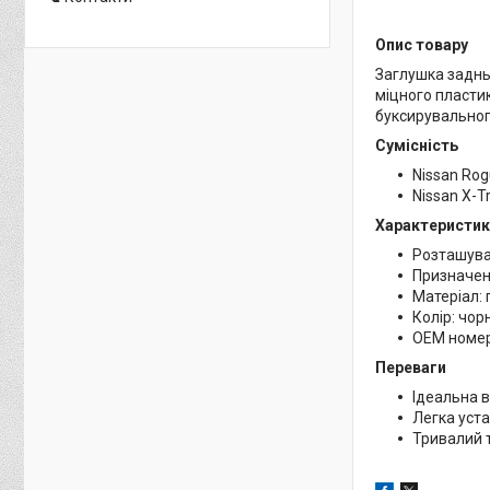
Опис товару
Заглушка задньо
міцного пласти
буксирувального
Сумісність
Nissan Ro
Nissan X-T
Характеристик
Розташува
Призначен
Матеріал: 
Колір: чор
OEM номер
Переваги
Ідеальна в
Легка уста
Тривалий 