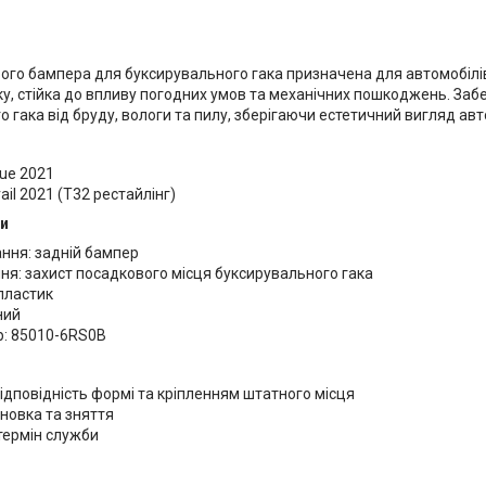
го бампера для буксирувального гака призначена для автомобілів N
ку, стійка до впливу погодних умов та механічних пошкоджень. Заб
 гака від бруду, вологи та пилу, зберігаючи естетичний вигляд авт
gue 2021
rail 2021 (T32 рестайлінг)
и
ння: задній бампер
ня: захист посадкового місця буксирувального гака
пластик
ний
: 85010-6RS0B
ідповідність формі та кріпленням штатного місця
новка та зняття
термін служби