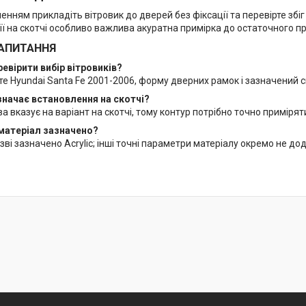
нням прикладіть вітровик до дверей без фіксації та перевірте збіг 
ії на скотчі особливо важлива акуратна примірка до остаточного п
АПИТАННЯ
ревірити вибір вітровиків?
те Hyundai Santa Fe 2001-2006, форму дверних рамок і зазначений 
значає встановлення на скотчі?
а вказує на варіант на скотчі, тому контур потрібно точно приміря
 матеріал зазначено?
зві зазначено Acrylic; інші точні параметри матеріалу окремо не до