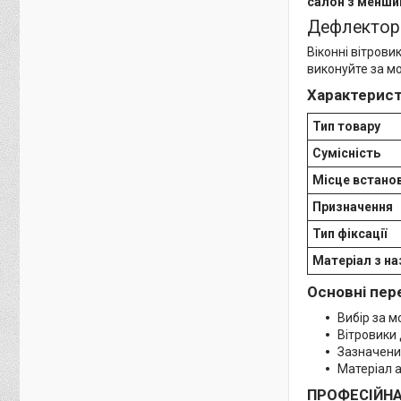
салон з меншим
Дефлектори
Віконні вітрови
виконуйте за м
Характерист
Тип товару
Сумісність
Місце встано
Призначення
Тип фіксації
Матеріал з на
Основні пер
Вибір за 
Вітровики 
Зазначений
Матеріал а
ПРОФЕСІЙН