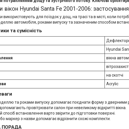
 потраплянням дощу та зустрічного потоку. Ключові орієнтири ви
 вікон Hyundai Santa Fe 2001-2006: застосування
ки використовують для поїздок у дощ, на трасі та в місті, коли потрі
оделлю автомобіля, роками випуску та зазначеним способом встан
ики та сумісність
Дефлектори 
Hyundai San
влення
вікна автом
вітрозахист
на скотчі
зви
Acrylic
еваги
моделлю та роками випуску допомагає поєднати форму з дверними 
допомагають провітрювати салон при невеликому відкритті вікна.
 спосіб встановлення варто звірити до підготовки поверхні.
бо маркер з назви допомагає відрізнити схожі комплекти.
А ПОРАДА