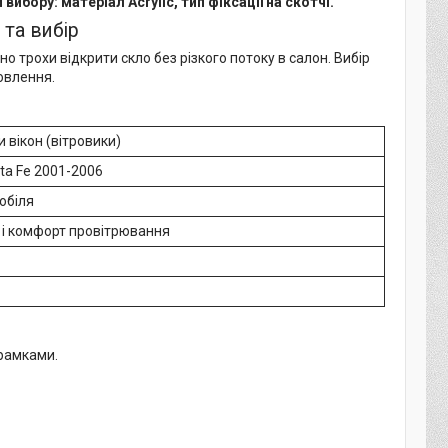
бору: матеріал Acrylic, тип фіксації на скотчі.
 та вибір
бно трохи відкрити скло без різкого потоку в салон. Вибір
овлення.
вікон (вітровики)
ta Fe 2001-2006
обіля
 і комфорт провітрювання
рамками.