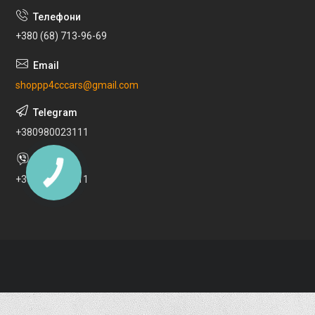
+380 (68) 713-96-69
shoppp4cccars@gmail.com
+380980023111
+380980023111