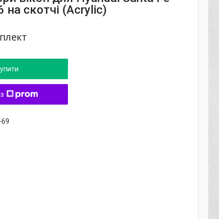
 на скотчі (Acrylic)
мплект
упити
 з
-69