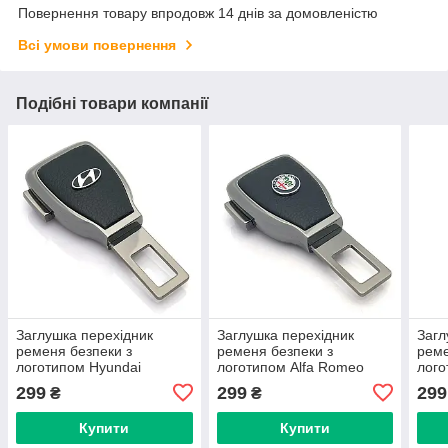
Повернення товару впродовж 14 днів за домовленістю
Всі умови повернення
Подібні товари компанії
Заглушка перехідник
Заглушка перехідник
Загл
ременя безпеки з
ременя безпеки з
реме
логотипом Hyundai
логотипом Alfa Romeo
лого
Темний хром 1 шт
Темний хром 1 шт
хром
299
299
299
₴
₴
Купити
Купити