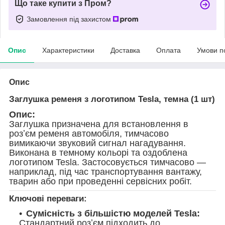
Що таке купити з Пром?
Замовлення під захистом
Опис
Характеристики
Доставка
Оплата
Умови п
Опис
Заглушка ременя з логотипом Tesla, темна (1 шт)
Опис:
Заглушка призначена для встановлення в
розʼєм ременя автомобіля, тимчасово
вимикаючи звуковий сигнал нагадування.
Виконана в темному кольорі та оздоблена
логотипом Tesla. Застосовується тимчасово —
наприклад, під час транспортування вантажу,
тварин або при проведенні сервісних робіт.
Ключові переваги:
Сумісність з більшістю моделей Tesla:
Стандартний розʼєм підходить до