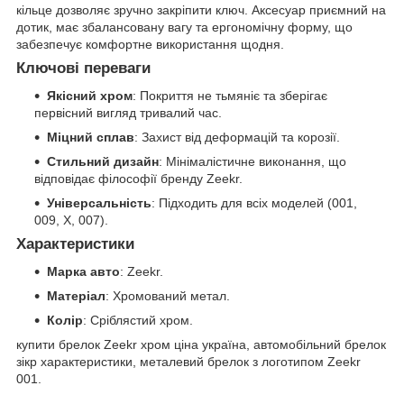
кільце дозволяє зручно закріпити ключ. Аксесуар приємний на
дотик, має збалансовану вагу та ергономічну форму, що
забезпечує комфортне використання щодня.
Ключові переваги
Якісний хром
: Покриття не тьмяніє та зберігає
первісний вигляд тривалий час.
Міцний сплав
: Захист від деформацій та корозії.
Стильний дизайн
: Мінімалістичне виконання, що
відповідає філософії бренду Zeekr.
Універсальність
: Підходить для всіх моделей (001,
009, X, 007).
Характеристики
Марка авто
: Zeekr.
Матеріал
: Хромований метал.
Колір
: Сріблястий хром.
купити брелок Zeekr хром ціна україна, автомобільний брелок
зікр характеристики, металевий брелок з логотипом Zeekr
001.