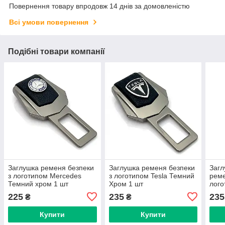
Повернення товару впродовж 14 днів за домовленістю
Всі умови повернення
Подібні товари компанії
Заглушка ременя безпеки
Заглушка ременя безпеки
Загл
з логотипом Mercedes
з логотипом Tesla Темний
реме
Темний хром 1 шт
Хром 1 шт
лого
шт
225
235
235
₴
₴
Купити
Купити