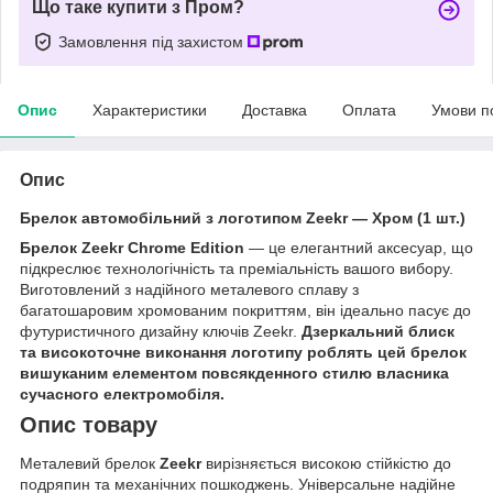
Що таке купити з Пром?
Замовлення під захистом
Опис
Характеристики
Доставка
Оплата
Умови п
Опис
Брелок автомобільний з логотипом Zeekr — Хром (1 шт.)
Брелок Zeekr Chrome Edition
— це елегантний аксесуар, що
підкреслює технологічність та преміальність вашого вибору.
Виготовлений з надійного металевого сплаву з
багатошаровим хромованим покриттям, він ідеально пасує до
футуристичного дизайну ключів Zeekr.
Дзеркальний блиск
та високоточне виконання логотипу роблять цей брелок
вишуканим елементом повсякденного стилю власника
сучасного електромобіля.
Опис товару
Металевий брелок
Zeekr
вирізняється високою стійкістю до
подряпин та механічних пошкоджень. Універсальне надійне