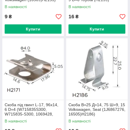
В наявності
В наявності
9
16
₴
₴
Купити
Купити
Скоба під гвинт L-17, 96x14,
Скоба В=25 Д=14, 75 Ш=9, 15
6 D=4 (W715835S300,
Volkswagen, Seat (1J6867276,
W715835-S300, 1069428,
16505)H2186)
16215) (H2171)
В наявності
В наявності