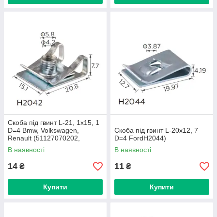
Скоба під гвинт L-21, 1x15, 1
D=4 Bmw, Volkswagen,
Скоба під гвинт L-20x12, 7
Renault (51127070202,
D=4 FordH2044)
N90168602, 003994424,
В наявності
В наявності
694383H2042)
14
11
₴
₴
Купити
Купити