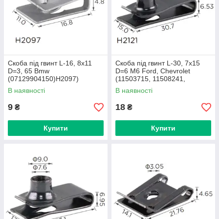
Скоба під гвинт L-16, 8x11
Скоба під гвинт L-30, 7x15
D=3, 65 Bmw
D=6 M6 Ford, Chevrolet
(07129904150)H2097)
(11503715, 11508241,
11609385)H2121)
В наявності
В наявності
9
18
₴
₴
Купити
Купити