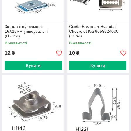
Заставні під саморіз
Скоба Бампера Hyundai
16Х25мм універсальні
Chevrolet Kia 8659324000
(H2344)
(C984)
В наявності
В наявності
12
10
₴
₴
Купити
Купити