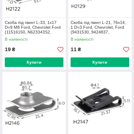
Скоба під гвинт L-33, 1x17
Скоба під гвинт L-21, 76x14,
D=9 M8 Ford, Chevrolet Ford
1 D=3 Ford, Chevrolet, Ford
(11516150, N623343S2,
(9431530, 9424837,
N623343S100, 11500661,
381818S2)H2129)
В наявності
В наявності
11503317)H2122)
19
11
₴
₴
Купити
Купити