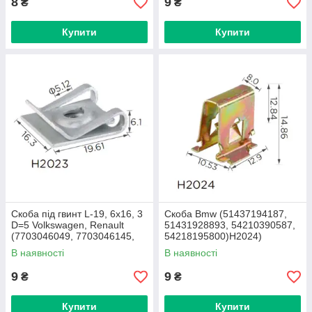
8
9
₴
₴
Купити
Купити
Скоба під гвинт L-19, 6x16, 3
Скоба Bmw (51437194187,
D=5 Volkswagen, Renault
51431928893, 54210390587,
(7703046049, 7703046145,
54218195800)H2024)
16182)H2023)
В наявності
В наявності
9
9
₴
₴
Купити
Купити