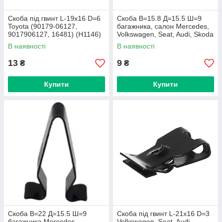
Скоба під гвинт L-19x16 D=6
Скоба В=15.8 Д=15.5 Ш=9
Toyota (90179-06127,
багажника, салон Mercedes,
9017906127, 16481) (H1146)
Volkswagen, Seat, Audi, Skoda
(4A0867276A, 16500) (H1221)
В наявності
В наявності
13
9
₴
₴
Купити
Купити
Скоба В=22 Д=15.5 Ш=9
Скоба під гвинт L-21x16 D=3
багажника Mercedes,
Volkswagen, Seat, Audi