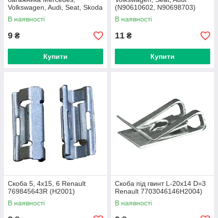
Volkswagen, Audi, Seat, Skoda
(N90610602, N90698703)
(4A0867276) (H1222)
(H2000)
В наявності
В наявності
9
11
₴
₴
Купити
Купити
Скоба 5, 4x15, 6 Renault
Скоба під гвинт L-20x14 D=3
769845643R (H2001)
Renault 7703046146H2004)
В наявності
В наявності