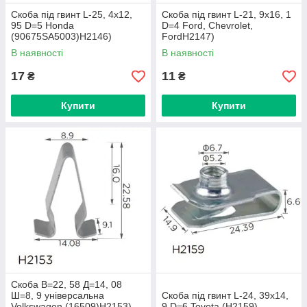
Скоба під гвинт L-25, 4x12,
Скоба під гвинт L-21, 9x16, 1
95 D=5 Honda
D=4 Ford, Chevrolet,
(90675SA5003)H2146)
FordH2147)
В наявності
В наявності
17
11
₴
₴
Купити
Купити
Скоба В=22, 58 Д=14, 08
Ш=8, 9 універсальна
Скоба під гвинт L-24, 39x14,
Volkswagen (16509)H2153)
9 D=6 Toyota (H2159)